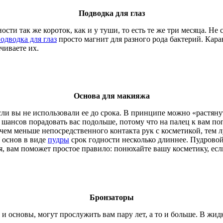
Подводка для глаз
ости так же короток, как и у туши, то есть те же три месяца. Н
одводка для глаз
просто магнит для разного рода бактерий. Кара
чиваете их.
Основа для макияжа
и вы не использовали ее до срока. В принципе можно «растянуть»
е шансов порадовать вас подольше, потому что на палец к вам п
чем меньше непосредственного контакта рук с косметикой, тем
 основ в виде
пудры
срок годности несколько длиннее. Пудровой 
я, вам поможет простое правило: понюхайте вашу косметику, если
Бронзаторы
к и основы, могут прослужить вам пару лет, а то и больше. В ж