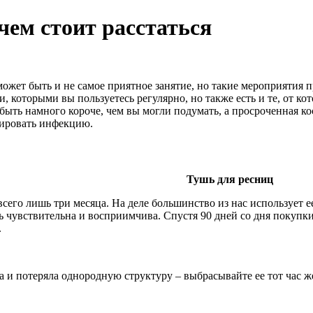
чем стоит расстаться
может быть и не самое приятное занятие, но такие мероприятия
и, которыми вы пользуетесь регулярно, но также есть и те, от к
ыть намного короче, чем вы могли подумать, а просроченная ко
цировать инфекцию.
Тушь для ресниц
сего лишь три месяца. На деле большинство из нас использует ее
нь чувствительна и восприимчива. Спустя 90 дней со дня покупки
.
а и потеряла однородную структуру – выбрасывайте ее тот час ж