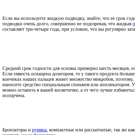
Если вы используете жидкую подводку, знайте, что ее срок годн
подводки очень долго, совершенно не подозревая, что жидкая
п
составляет три-четыре года, при условии, что вы регулярно зата
Средний срок годности для основы примерно шесть месяцев, есл
Если емкость оснащена дозатором, то у такого продукта больш
кончиках наших пальцев живет множество микробов, поэтому, 
наносите средство специальным спонжем или аппликатором. У
можно оставить в вашей косметичке, а от чего лучше избавитьс
испорчена.
Бронзаторы и
румяна
, компактные или рассыпчатые, так же ка