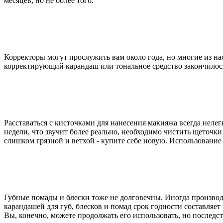
месяцев, но не более того.
Корректоры могут прослужить вам около года, но многие из на
корректирующий карандаш или тональное средство закончилось 
Расставаться с кисточками для нанесения макияжа всегда неле
недели, что звучит более реально, необходимо чистить щеточ
слишком грязной и ветхой - купите себе новую. Использован
Губные помады и блески тоже не долговечны. Иногда производ
карандашей для губ, блесков и помад срок годности составляет 
Вы, конечно, можете продолжать его использовать, но послед