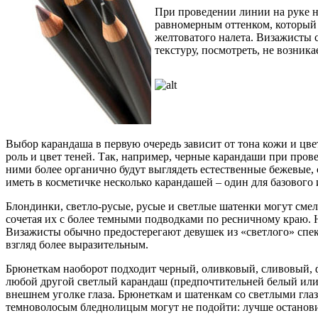
При проведении линии на руке н
равномерным оттенком, который 
желтоватого налета. Визажисты с
текстуру, посмотреть, не возник
Выбор карандаша в первую очередь зависит от тона кожи и цве
роль и цвет теней. Так, например, черные карандаши при пров
ними более органично будут выглядеть естественные бежевые, 
иметь в косметичке несколько карандашей – один для базового
Блондинки, светло-русые, русые и светлые шатенки могут смел
сочетая их с более темными подводками по ресничному краю. 
Визажисты обычно предостерегают девушек из «светлого» спект
взгляд более выразительным.
Брюнеткам наоборот подходит черный, оливковый, сливовый, ф
любой другой светлый карандаш (предпочтительней белый или
внешнем уголке глаза. Брюнеткам и шатенкам со светлыми гла
темноволосым бледнолицым могут не подойти: лучше останови