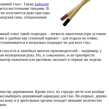
кошачий глаз». Также
кайалом
ается восточными танцами. В
ко получаются даже при едва
лландская сажа, специальным
вный плюс такой подводки – легкость нанесения (при условии
ми и удобны как сезонный вариант – для отдыха на пляже,
стушевывается и визуально подходит не для всех глаз.
я глаз есть в линейках многих производителей – например, у
мая неуверенная рука. Но, к сожалению, если приобрести
ликатор нажатием или щелчком, засохнет в первые же недели.
честву деревянным. Кроме того, их гораздо легче или вообще
ожа) выбирать деревянный карандаш для глаз. Во-первых, дерево
на кожу и в зрительные органы попадет меньшее количество
емле.