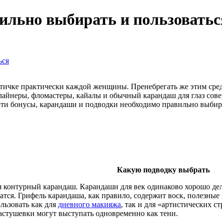
вильно выбирать и пользоватьс
ься
тичке практически каждой женщины. Пренебрегать же этим средс
айнеры, фломастеры, кайалы и обычный карандаш для глаз сов
эти бонусы, карандаши и подводки необходимо правильно выбира
Какую подводку выбрать
 контурный карандаш. Карандаши для век одинаково хорошо дел
тся. Грифель карандаша, как правило, содержит воск, полезные 
льзовать как для
дневного макияжа
, так и для «артистических с
астушевки могут выступать одновременно как тени.