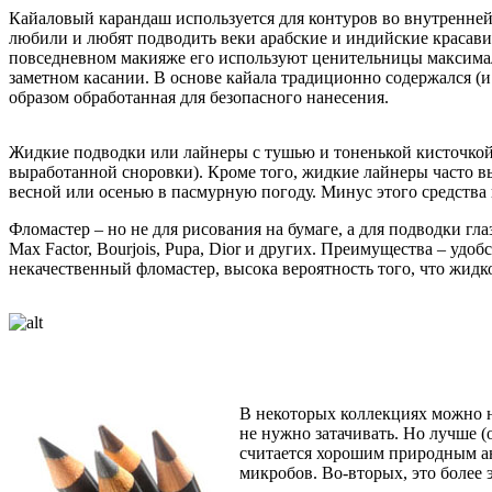
Кайаловый карандаш используется для контуров во внутренней
любили и любят подводить веки арабские и индийские красави
повседневном макияже его используют ценительницы максимал
заметном касании. В основе кайала традиционно содержался (и
образом обработанная для безопасного нанесения.
Жидкие подводки или лайнеры с тушью и тоненькой кисточкой 
выработанной сноровки). Кроме того, жидкие лайнеры часто вы
весной или осенью в пасмурную погоду. Минус этого средства в 
Фломастер – но не для рисования на бумаге, а для подводки гл
Max Factor, Bourjois, Pupa, Dior и других. Преимущества – уд
некачественный фломастер, высока вероятность того, что жидко
В некоторых коллекциях можно н
не нужно затачивать. Но лучше (
считается хорошим природным ан
микробов. Во-вторых, это более 