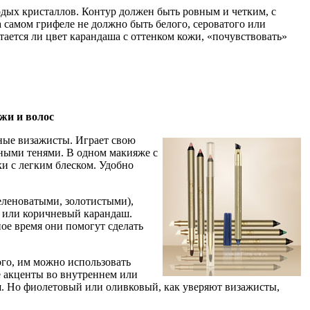
дых кристаллов. Контур должен быть ровным и четким, с
 самом грифеле не должно быть белого, сероватого или
тается ли цвет карандаша с оттенком кожи, «почувствовать»
жи и волос
ьные визажисты. Играет свою
тными тенями. В одном макияже с
ки с легким блеском. Удобно
зеленоватыми, золотистыми),
й или коричневый карандаш.
ое время они помогут сделать
го, им можно использовать
 акценты во внутреннем или
ш. Но фиолетовый или оливковый, как уверяют визажисты,