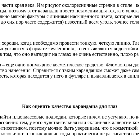
 части края века. Им рисуют околоресничные стрелки в стиле «
цы, поэтому этот карандаш просто незаменим для тех, кто увлек
ьно мягкой фактуры с линиями насыщенного цвета, которые лег
 до сих пор часто содержится) известный всем уголь, точнее го
хороши, когда необходимо провести тонкую, четкую линию. Гла
пускаются в формате «waterproof», то есть являются водостойки
том, что оно выглядит на глазах не очень естественно, плохо ра
аз – еще одно популярное косметическое средство. Фломастеры дл
обство нанесения. Справиться с таким карандашом сможет даже са
сть, которая находится у него в футляре и выдавливается в апп
Как оценить качество карандаша для глаз
айти пластмассовые подводки, которые ничем не уступают по ка
особенно тем, у кого чувствительная или склонная к аллергии к
тисептиком, поэтому можно быть уверенным, что с косметикой 
экологично: пластик долгие годы практически не разлагается в з