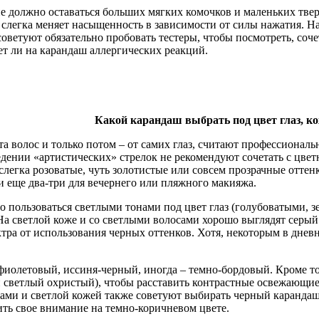
е должно оставаться больших мягких комочков и маленьких твер
слегка меняет насыщенность в зависимости от силы нажатия. На
оветуют обязательно пробовать тестеры, чтобы посмотреть, соче
ает ли на карандаш аллергических реакций.
Какой карандаш выбрать под цвет глаз, ко
та волос и только потом – от самих глаз, считают профессионал
едении «артистических» стрелок не рекомендуют сочетать с цве
слегка розоватые, чуть золотистые или совсем прозрачные оттен
 и еще два-три для вечернего или пляжного макияжа.
о пользоваться светлыми тонами под цвет глаз (голубоватыми, 
На светлой коже и со светлыми волосами хорошо выглядят серы
ра от использования черных оттенков. Хотя, некоторым в дневн
иолетовый, иссиня-черный, иногда – темно-бордовый. Кроме то
 светлый охристый), чтобы расставить контрастные освежающие
зами и светлой кожей также советуют выбирать черный каранда
ть свое внимание на темно-коричневом цвете.