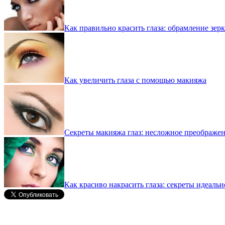
Как правильно красить глаза: обрамление зер
Как увеличить глаза с помощью макияжа
Секреты макияжа глаз: несложное преображе
Как красиво накрасить глаза: секреты идеаль