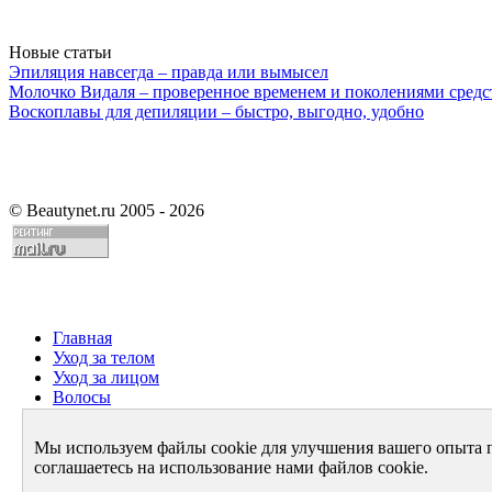
Новые статьи
Эпиляция навсегда – правда или вымысел
Молочко Видаля – проверенное временем и поколениями средс
Воскоплавы для депиляции – быстро, выгодно, удобно
©
Beautynet.ru 2005 - 2026
Главная
Уход за телом
Уход за лицом
Волосы
Парфюмерия
Здоровье
Мы используем файлы cookie для улучшения вашего опыта 
Диета
соглашаетесь на использование нами файлов cookie.
Стиль и имидж