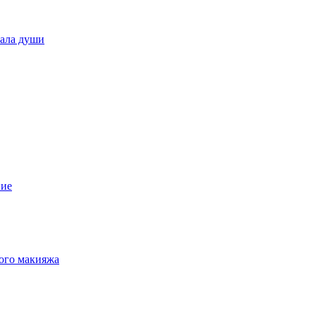
кала души
ние
ного макияжа