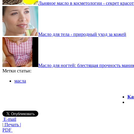
Льняное масло в косметологии - секрет красо
Масло для тела - природный уход за кожей
Масло для ногтей: блестящая прочность мани
Метки статьи:
масла
Ка
E-mail
| Печать |
PDF