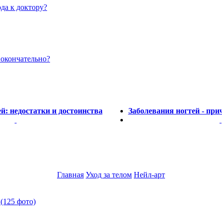
да к доктору?
 окончательно?
: недостатки и достоинства
Заболевания ногтей - пр
Главная
Уход за телом
Нейл-арт
(125 фото)