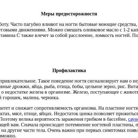
Меры предосторожности
оту. Часто пагубно влияют на ногти бытовые моющие средства, 
уговыми движениями. Можно смешать оливковое масло с 1-2 капл
тамина С также влечет за собой расслоение, ломкость ногтей. П
Профилактика
привлекательное. Такое поведение ногтя сигнализирует нам о не
вные дрожжи, яйца, рыба, птица, бобы, цельное зерно, рис. Вит
т о недостатке железа в организме. Железо, поступающее с живо
 горошек, малина, черника.
итет и снижает сопротивляемость организма. На пластине ногтя
уктах, мясе, птице, яйцах. Недостаток цинка позволяет прижить
 Поэтому велика вероятность заражения грибком в бассейне,
саун
ащей вам. Сначала происходит потемнение ногтевой пластины, п
а другие части тела. Очень важно при первых симптомах появле
озможно.