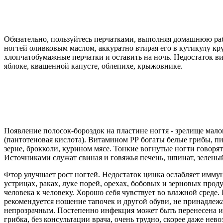
Обязательно, пользуйтесь перчатками, выполняя домашнюю раб
ногтей оливковым маслом, аккуратно втирая его в кутикулу кр
хлопчатобумажные перчатки и оставить на ночь. Недостаток ви
яблоке, квашенной капусте, облепихе, крыжовнике.
Появление полосок-бороздок на пластине ногтя - зрелище мало
(пантотеновая кислота). Витамином РР богаты белые грибы, пи
зерне, брокколи, курином мясе. Тонкие вогнутые ногти говоря
Источниками служат свиная и говяжья печень, шпинат, зеленый
Фтор улучшает рост ногтей. Недостаток цинка ослабляет иммун
устрицах, раках, луке порей, орехах, бобовых и зерновых прод
человека к человеку. Хорошо себя чувствует во влажной среде.
рекомендуется ношение тапочек и другой обуви, не принадлеж
непрозрачным. Постепенно инфекция может быть перенесена и н
грибка, без консультации врача, очень трудно, скорее даже нев