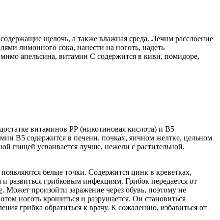
содержащие щелочь, а также влажная среда. Лечим расслоение
ями лимонного сока, нанести на ноготь, надеть
омимо апельсина, витамин С содержится в киви, помидоре,
достатке витаминов РР (никотиновая кислота) и В5
амин В5 содержится в печени, почках, яичном желтке, цельном
тной пищей усваивается лучше, нежели с растительной.
 появляются белые точки. Содержится цинк в креветках,
ся и развиться грибковым инфекциям. Грибок передается от
е
. Может произойти заражение через обувь, поэтому не
отом ноготь крошиться и разрушается. Он становиться
ния грибка обратиться к врачу. К сожалению, избавиться от