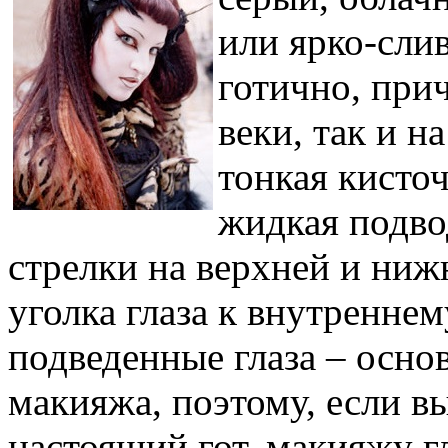
или ярко-сли
готично, при
веки, так и н
тонкая кисточ
жидкая подво
стрелки на верхней и ниж
уголка глаза к внутреннем
подведенные глаза – осно
макияжа, поэтому, если вы
настоящий гот, макияжу гл