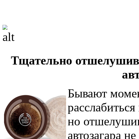
Тщательно отшелушива
ав
Бывают момен
расслабиться 
но отшелушив
автозагара не