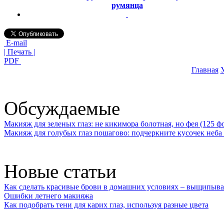
румянца
E-mail
| Печать |
PDF
Главная
У
Обсуждаемые
Макияж для зеленых глаз: не кикимора болотная, но фея (125 ф
Макияж для голубых глаз пошагово: подчеркните кусочек неба 
Новые статьи
Как сделать красивые брови в домашних условиях – выщипыва
Ошибки летнего макияжа
Как подобрать тени для карих глаз, используя разные цвета