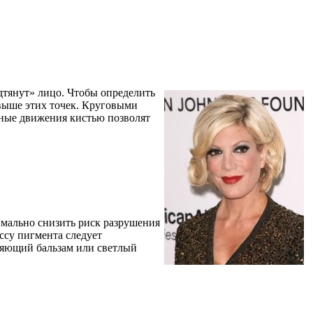
дтянут» лицо. Чтобы определить
 выше этих точек. Круговыми
ьные движения кистью позволят
имально снизить риск разрушения
ссу пигмента следует
жняющий бальзам или светлый