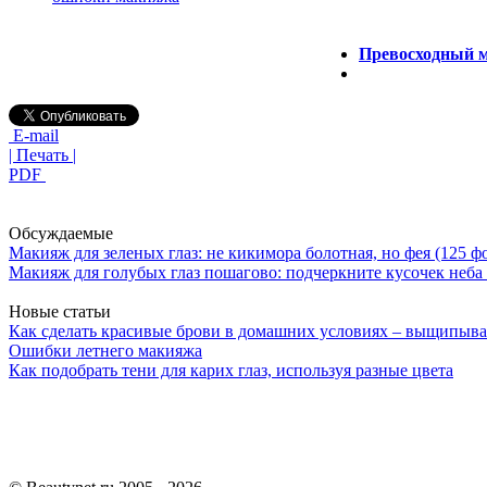
Превосходный м
E-mail
| Печать |
PDF
Обсуждаемые
Макияж для зеленых глаз: не кикимора болотная, но фея (125 ф
Макияж для голубых глаз пошагово: подчеркните кусочек неба 
Новые статьи
Как сделать красивые брови в домашних условиях – выщипыва
Ошибки летнего макияжа
Как подобрать тени для карих глаз, используя разные цвета