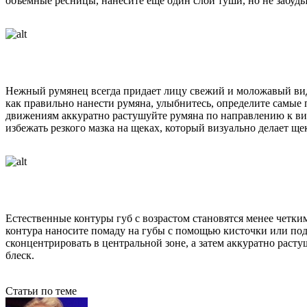
объемные ресницы, нанесите еще один слой туши, но не забудьт
Нежный румянец всегда придает лицу свежий и моложавый вид
как правильно нанести румяна, улыбнитесь, определите самые
движениям аккуратно растушуйте румяна по направлению к ви
избежать резкого мазка на щеках, который визуально делает щ
Естественные контуры губ с возрастом становятся менее четки
контура наносите помаду на губы с помощью кисточки или под
сконцентрировать в центральной зоне, а затем аккуратно раст
блеск.
Статьи по теме