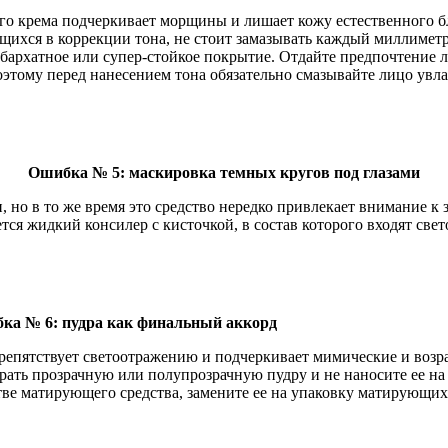
о крема подчеркивает морщины и лишает кожу естественного бл
щихся в коррекции тона, не стоит замазывать каждый миллиметр
бархатное или супер-стойкое покрытие. Отдайте предпочтение л
поэтому перед нанесением тона обязательно смазывайте лицо ув
Ошибка № 5: маскировка темных кругов под глазами
, но в то же время это средство нередко привлекает внимание к
ется жидкий консилер с кисточкой, в состав которого входят св
ка № 6: пудра как финальный аккорд
препятствует светоотражению и подчеркивает мимические и воз
рать прозрачную или полупрозрачную пудру и не наносите ее на 
тве матирующего средства, замените ее на упаковку матирующих