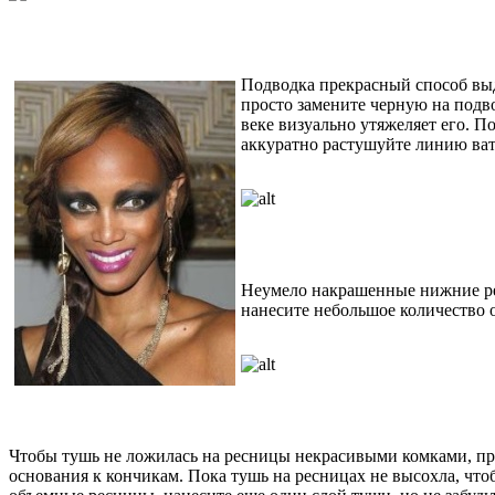
Подводка прекрасный способ выде
просто замените черную на подв
веке визуально утяжеляет его. П
аккуратно растушуйте линию ват
Неумело накрашенные нижние рес
нанесите небольшое количество 
Чтобы тушь не ложилась на ресницы некрасивыми комками, пре
основания к кончикам. Пока тушь на ресницах не высохла, что