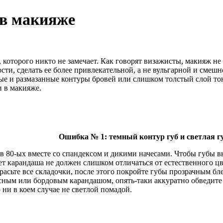
 в макияже
которого никто не замечает. Как говорят визажисты, макияж не
сти, сделать ее более привлекательной, а не вульгарной и сме
ые и размазанные контуры бровей или слишком толстый слой т
 в макияже.
Ошибка № 1: темный контур губ и светлая г
 в 80-ых вместе со спандексом и дикими начесами. Чтобы губы в
ет карандаша не должен слишком отличаться от естественного ц
красьте все складочки, после этого покройте губы прозрачным бл
ным или бордовым карандашом, опять-таки аккуратно обведите 
о ни в коем случае не светлой помадой.