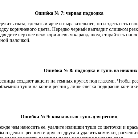
Ошибка № 7: черная подводка
лить глаза, сделать и ярче и выразительнее, но и здесь есть св
одку коричневого цвета. Нередко черный выглядит слишком резк
одведите верхнее веко коричневым карандашом, старайтесь нано
ной палочкой.
Ошибка № 8: подводка и тушь на нижних
ницы создают акцент на темных кругах под глазами. Чтобы ресн
объемной туши на корни ресниц, лишь слегка подкрасив кончики
Ошибка № 9: комковатая тушь для ресниц
жде чем наносить ее, удалите излишки туши со щеточки и крас
бы отделить реснички друг от друга и удалить комочки, расчеши