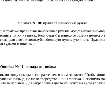
е снова расчесать ресницы после нанесения каждого слоя.
Ошибка № 10: правила нанесения румян
, к тому же правильно нанесенные румяна могут визуально «по
 полные точки на щеках («яблочки») и нанесите румяна немного
скам, для этого используйте большую пушистую кисть. Правил
еки худыми и впалыми.
Ошибка № 11: помада из тюбика
ми, поэтому помада легко растекается и смазывается. Чтобы мин
ушечки пальца, но не непосредственно из тюбика. Основную ма
ушевать пальцем. Для закрепления цвета нанесите на губы увла