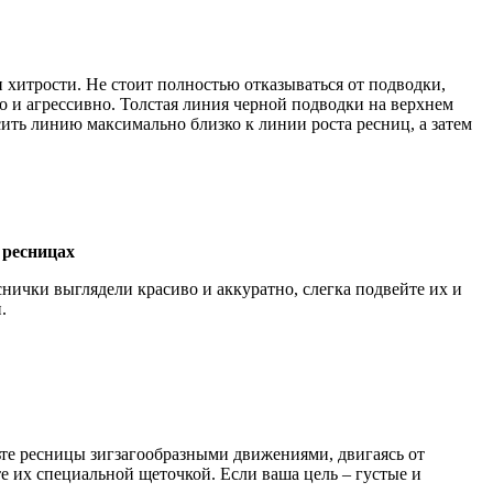
ои хитрости. Не стоит полностью отказываться от подводки,
о и агрессивно. Толстая линия черной подводки на верхнем
сить линию максимально близко к линии роста ресниц, а затем
 ресницах
ички выглядели красиво и аккуратно, слегка подвейте их и
.
ьте ресницы зигзагообразными движениями, двигаясь от
те их специальной щеточкой. Если ваша цель – густые и