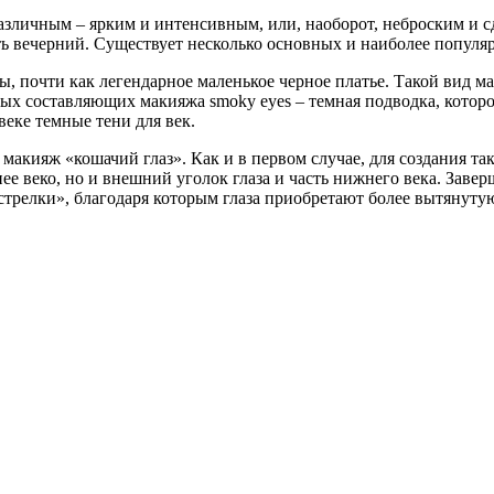
азличным – ярким и интенсивным, или, наоборот, неброским и 
 вечерний. Существует несколько основных и наиболее популя
ы, почти как легендарное маленькое черное платье. Такой вид ма
ных составляющих макияжа smoky eyes – темная подводка, котор
веке темные тени для век.
 макияж «кошачий глаз». Как и в первом случае, для создания т
хнее веко, но и внешний уголок глаза и часть нижнего века. За
стрелки», благодаря которым глаза приобретают более вытянут