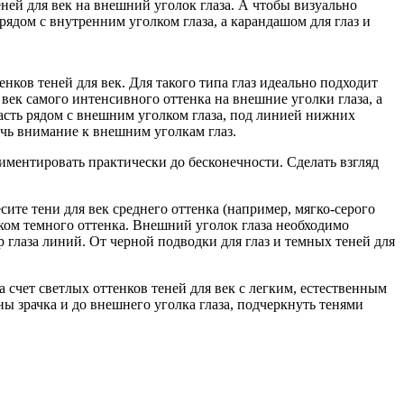
ей для век на внешний уголок глаза. А чтобы визуально
рядом с внутренним уголком глаза, а карандашом для глаз и
ков теней для век. Для такого типа глаз идеально подходит
век самого интенсивного оттенка на внешние уголки глаза, а
асть рядом с внешним уголком глаза, под линией нижних
чь внимание к внешним уголкам глаз.
иментировать практически до бесконечности. Сделать взгляд
сите тени для век среднего оттенка (например, мягко-серого
ком темного оттенка. Внешний уголок глаза необходимо
глаза линий. От черной подводки для глаз и темных теней для
 счет светлых оттенков теней для век с легким, естественным
ы зрачка и до внешнего уголка глаза, подчеркнуть тенями