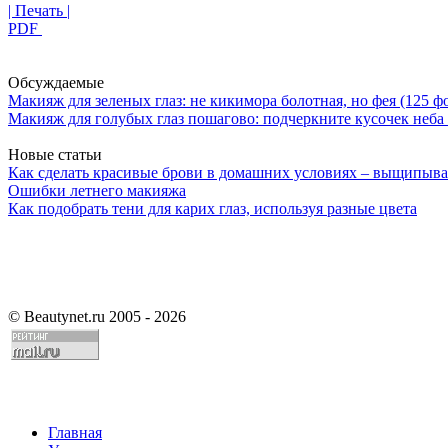
| Печать |
PDF
Обсуждаемые
Макияж для зеленых глаз: не кикимора болотная, но фея (125 ф
Макияж для голубых глаз пошагово: подчеркните кусочек неба 
Новые статьи
Как сделать красивые брови в домашних условиях – выщипыва
Ошибки летнего макияжа
Как подобрать тени для карих глаз, используя разные цвета
©
Beautynet.ru 2005 - 2026
Главная