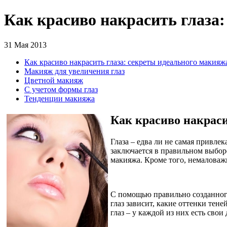
Как красиво накрасить глаза:
31 Мая 2013
Как красиво накрасить глаза: секреты идеального макияж
Макияж для увеличения глаз
Цветной макияж
С учетом формы глаз
Тенденции макияжа
Как красиво накраси
Глаза – едва ли не самая привлек
заключается в правильном выборе
макияжа. Кроме того, немаловажн
С помощью правильно созданного
глаз зависит, какие оттенки тен
глаз – у каждой из них есть сво