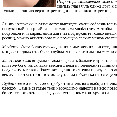
Широко расставленные глаза
мож
сделать глаза чуть ближе друг к
тушью – и линию верхних ресниц, и линию нижних ресниц.
Близко посаженные глаза
могут выглядеть очень соблазнительно
популярный вечерний вариант макияжа smoky eyes. А чтобы зри
подводкой или карандашом для глаз подчеркните только внешн
ресниц, можно акцентировать с помощью легких мазков светлы
Миндалевидная форма глаз
– одна из самых легких при создани
миндалевидных глаз более глубоким и выразительным можно
Маленькие глаза
визуально можно сделать больше и ярче за счет
или голубого) на складку верхнего века и подчеркните линию 
подчеркнуть тенями более насыщенного оттенка и визуально «п
век лучше отказаться – в этом случае глаза будут казаться еще 
Глубоко посаженные глаза
требуют тщательного выбора оттенков
блеском. Самые светлые тени необходимо нанести на всю повер
более темного оттенка, следуя естественному контуру глаза.