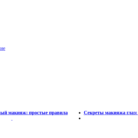
ние
вый макияж: простые правила
Секреты макияжа глаз: