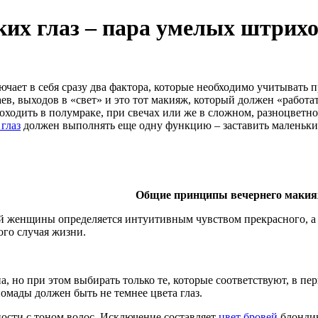
их глаз – пара умелых штрихо
чает в себя сразу два фактора, которые необходимо учитывать 
в, выходов в «свет» и это тот макияж, который должен «работат
ходить в полумраке, при свечах или же в сложном, разноцветно
глаз
должен выполнять еще одну функцию – заставить маленькие г
Общие принципы вечернего маки
й женщины определяется интуитивным чувством прекрасного, а
ого случая жизни.
, но при этом выбирать только те, которые соответствуют, в пер
омады должен быть не темнее цвета глаз.
ности с тоном волос. Исключение составляет
цвет бровей
блондин