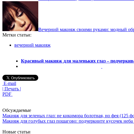
Вечерний макияж своими руками: модный обр
Метки статьи:
вечерний макияж
Красивый макияж для маленьких глаз – подчеркив
E-mail
| Печать |
PDF
Обсуждаемые
Макияж для зеленых глаз: не кикимора болотная, но фея (125 ф
Макияж для голубых глаз пошагово: подчеркните кусочек неба 
Новые статьи