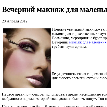
Вечерний макияж для маленьк
20 Апреля 2012
Понятие «вечерний макияж» вклю
макияж для торжественных случае
Возможно, мероприятие будет про
Вечерний
макияж для маленьких 
грубым, вульгарным.
Безупречность стиля современно
для любого времени суток и люб
Первое правило – следует использовать яркие, насыщенные тона
выбранного наряда, который тоже должен быть «к лицу». Тон п
Цвет карандаша для бровей должен находиться в одной тональ