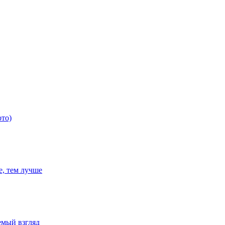
ото)
е, тем лучше
емый взгляд