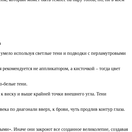
в
о умело используя светлые тени и подводки с перламутровыми
 рекомендуется не аппликатором, а кисточкой – тогда цвет
о-белые тени.
 к виску и выше крайней точки внешнего угла. Тени
ка по диагонали вверх, к брови, чуть продлив контур глаза.
и». Иначе они закроют все созданное великолепие, создавая