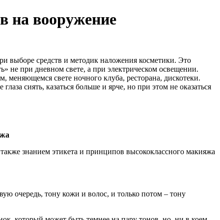
в на вооружение
при выборе средств и методик наложения косметики. Это
ь» не при дневном свете, а при электрическом освещении.
м, меняющемся свете ночного клуба, ресторана, дискотеки.
лаза сиять, казаться больше и ярче, но при этом не оказаться
яжа
 также знанием этикета и принципов высококлассного макияжа
вую очередь, тону кожи и волос, и только потом – тону
ок, который может быть темнее на пару тонов, но, ни в коем