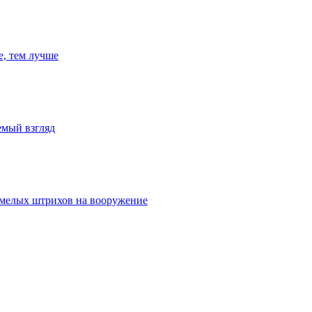
е, тем лучше
емый взгляд
умелых штрихов на вооружение