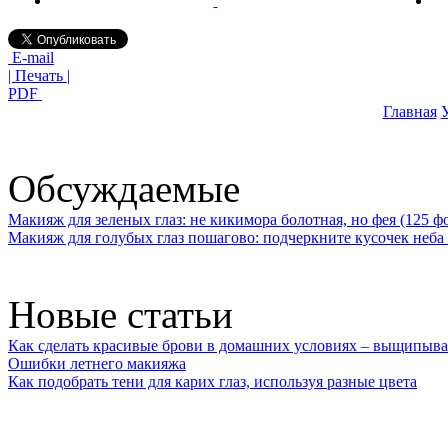
E-mail
| Печать |
PDF
Главная
У
Обсуждаемые
Макияж для зеленых глаз: не кикимора болотная, но фея (125 ф
Макияж для голубых глаз пошагово: подчеркните кусочек неба 
Новые статьи
Как сделать красивые брови в домашних условиях – выщипыва
Ошибки летнего макияжа
Как подобрать тени для карих глаз, используя разные цвета