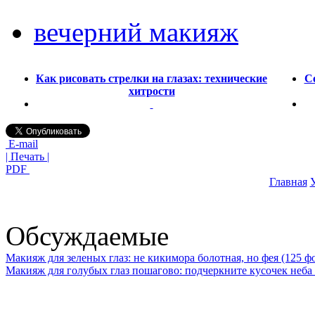
вечерний макияж
Как рисовать стрелки на глазах: технические
С
хитрости
E-mail
| Печать |
PDF
Главная
У
Обсуждаемые
Макияж для зеленых глаз: не кикимора болотная, но фея (125 ф
Макияж для голубых глаз пошагово: подчеркните кусочек неба 