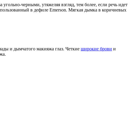
 угольно-черными, утяжеляя взгляд, тем более, если речь идет
спользованный в дефиле Emerson. Мягкая дымка в коричневых
мады и дымчатого макияжа глаз. Четкие
широкие брови
и
жа.